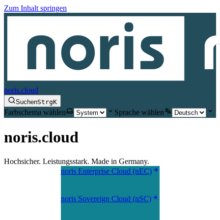
Zum Inhalt springen
noris.cloud
Suchen
Strg
K
Farbschema wählen
Sprache wählen
noris.cloud
Hochsicher. Leistungsstark. Made in Germany.
noris Enterprise Cloud (nEC)
noris Sovereign Cloud (nSC)